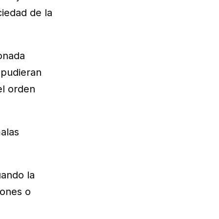
ciedad de la
ionada
 pudieran
el orden
malas
uando la
iones o