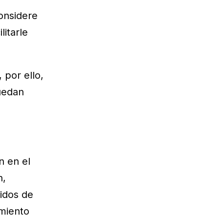
considere
litarle
 por ello,
uedan
n en el
n,
nidos de
imiento