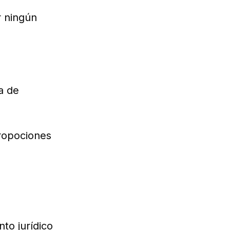
r ningún
a de
 propociones
nto jurídico