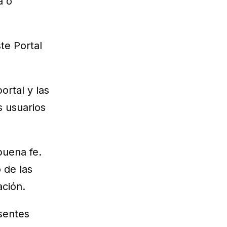
a o
te Portal
rtal y las
s usuarios
buena fe.
 de las
ación.
sentes