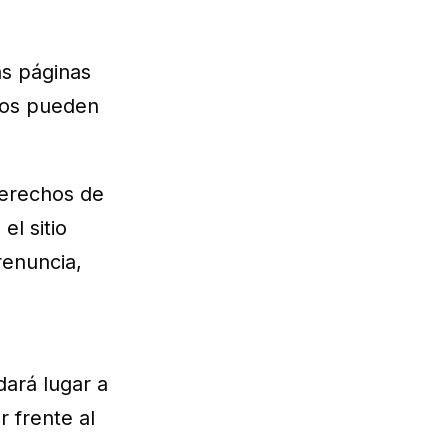
as páginas
ios pueden
derechos de
el sitio
renuncia,
dará lugar a
r frente al